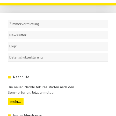
Navigation
überspringen
Zimmervermietung
Newsletter
Login
Datenschutzerklärung
Nachhilfe
Die neuen Nachhilfekurse starten nach den
Sommerferien. Jetzt anmelden!
mehr...
Junior Merchants