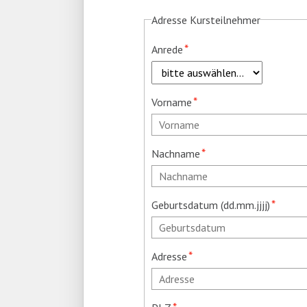
Adresse Kursteilnehmer
Pflichtfeld
*
Anrede
Pflichtfeld
*
Vorname
Pflichtfeld
*
Nachname
Pflichtfeld
*
Geburtsdatum (dd.mm.jjjj)
Pflichtfeld
*
Adresse
Pflichtfeld