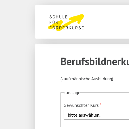
Naviga
übers
Navigation
überspringen
Berufsbildnerk
(kaufmännische Ausbildung)
kurstage
Pflichtfeld
*
Gewünschter Kurs