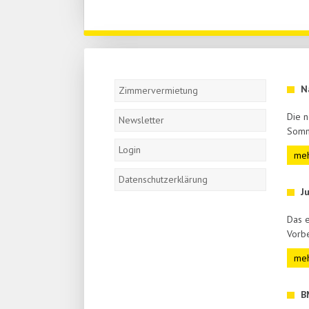
Navigation
N
überspringen
Zimmervermietung
Die n
Newsletter
Somm
Login
meh
Datenschutzerklärung
J
Das e
Vorbe
meh
B