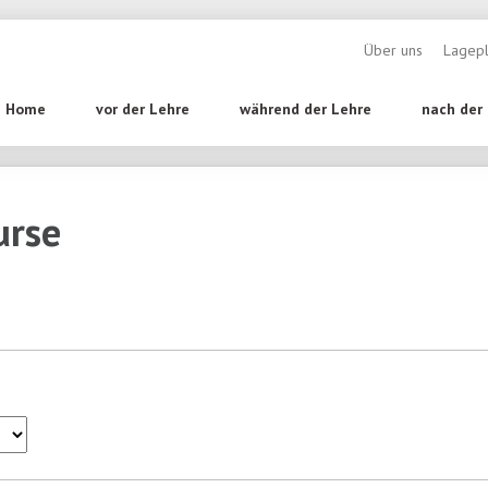
Navigation überspr
Über uns
Lagep
tion
Home
vor der Lehre
während der Lehre
nach der
pringen
urse