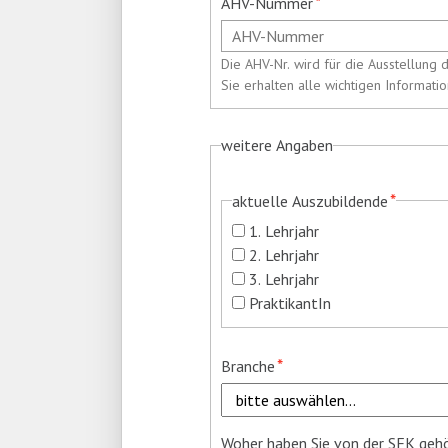
Pflichtfeld
*
AHV-Nummer
Die AHV-Nr. wird für die Ausstellung 
Sie erhalten alle wichtigen Informat
weitere Angaben
Pflichtfeld
*
aktuelle Auszubildende
1. Lehrjahr
2. Lehrjahr
3. Lehrjahr
PraktikantIn
Pflichtfeld
*
Branche
Pflichtfeld
Woher haben Sie von der SFK geh