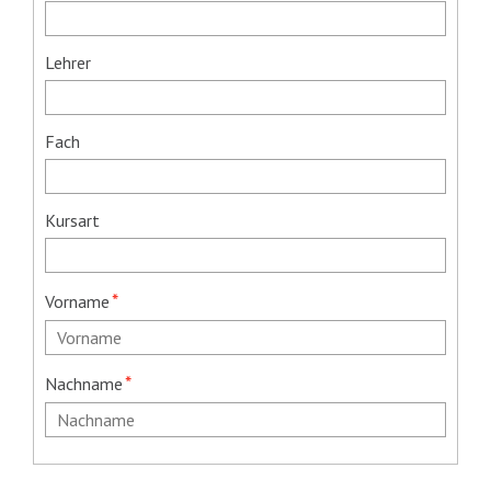
Lehrer
Fach
Kursart
Pflichtfeld
*
Vorname
Pflichtfeld
*
Nachname