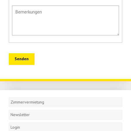
Senden
Navigation
überspringen
Zimmervermietung
Newsletter
Login