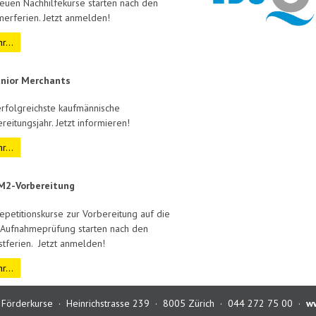
euen Nachhilfekurse starten nach den
erferien. Jetzt anmelden!
r...
unior Merchants
rfolgreichste kaufmännische
reitungsjahr. Jetzt informieren!
r...
M2-Vorbereitung
epetitionskurse zur Vorbereitung auf die
Aufnahmeprüfung starten nach den
tferien. Jetzt anmelden!
r...
r Förderkurse · Heinrichstrasse 239 · 8005 Zürich · 044 272 75 00 ·
ww