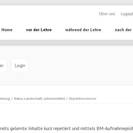
Navigation überspr
Über uns
Lagep
tion
Home
vor der Lehre
während der Lehre
nach der
pringen
er
Login
eitung
/
Natur, Landschaft, Lebensmittel
/
Repetitionskurse
ereits gelernte Inhalte kurz repetiert und mittels BM-Aufnahmepr