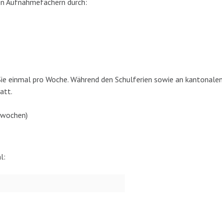
den Aufnahmefächern durch:
ie einmal pro Woche. Während den Schulferien sowie an kantonalen
tatt.
lwochen)
l: