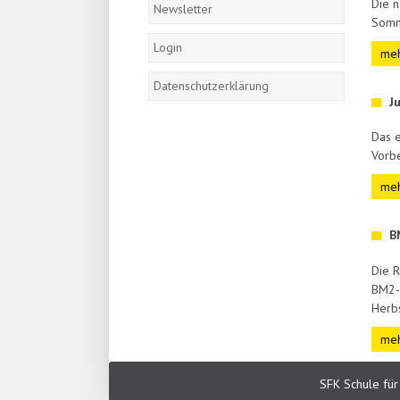
Die n
Newsletter
Somm
Login
meh
Datenschutzerklärung
J
Das e
Vorbe
meh
B
Die R
BM2-
Herbs
meh
SFK Schule fü