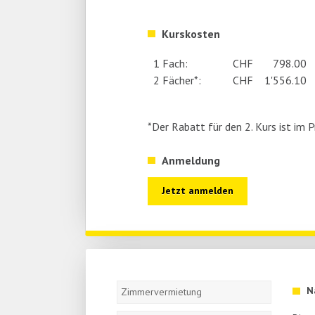
Kurskosten
1 Fach:
CHF
798.00
2 Fächer*:
CHF
1'556.10
*Der Rabatt für den 2. Kurs ist im P
Anmeldung
Navigation
N
überspringen
Zimmervermietung