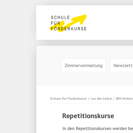
Naviga
übers
Navigation
überspringen
Navigation
Zimmervermietung
Newslett
überspringen
Schule für Förderkurse
/
vor der Lehre
/
BM-Vorber
Repetitionskurse
In den Repetitionskursen werden b