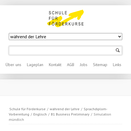
Navigation
überspringen
Navigation überspringen
Über uns
Lageplan
Kontakt
AGB
Jobs
Sitemap
Links
Schule für Förderkurse
/
während der Lehre
/
Sprachdiplom-
Vorbereitung
/
Englisch
/
B1 Business Preliminary
/
Simulation
mündlich