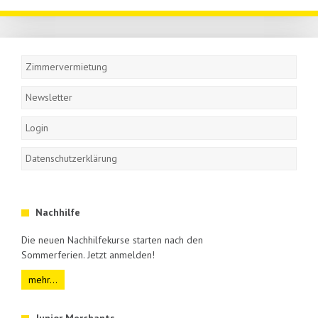
Navigation
überspringen
Zimmervermietung
Newsletter
Login
Datenschutzerklärung
Nachhilfe
Die neuen Nachhilfekurse starten nach den
Sommerferien. Jetzt anmelden!
mehr...
Junior Merchants