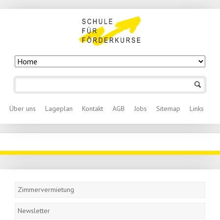
Navigation
überspringen
Navigation überspringen
Über uns
Lageplan
Kontakt
AGB
Jobs
Sitemap
Links
Navigation
überspringen
Zimmervermietung
Newsletter